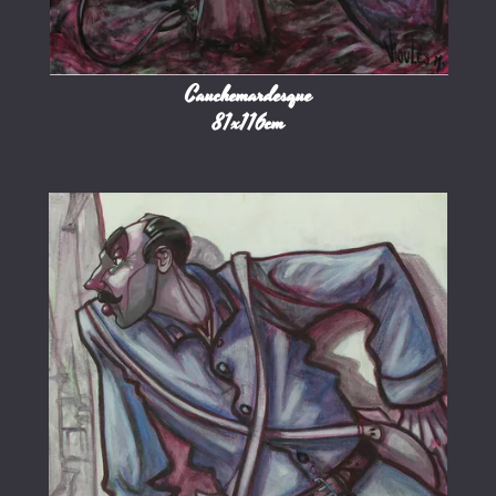
Cauchemardesque
81x116cm