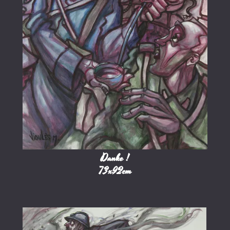
Danke !
73x92cm