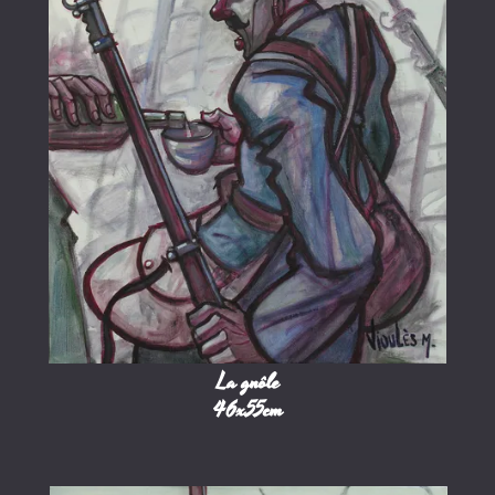
La gnôle
46x55cm