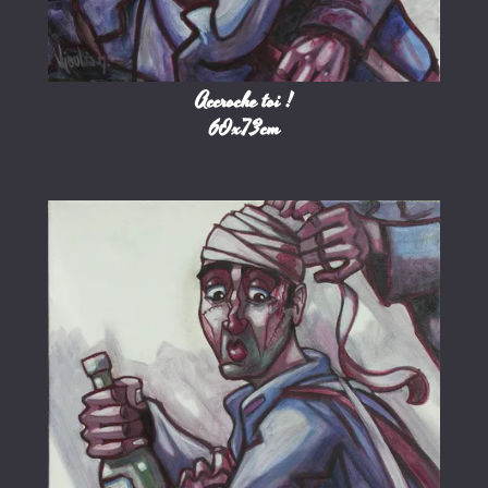
Accroche toi !
60x73cm